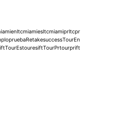
miamien
ltcmiamies
ltcmiamipr
ltcpr
mplo
prueba
Retake
success
TourEn
ift
TourEs
touresift
TourPr
tourprift