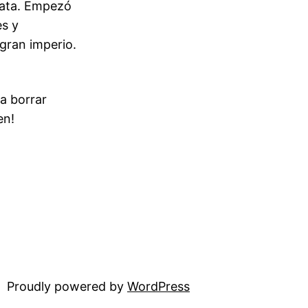
Mata. Empezó
s y
gran imperio.
a borrar
en!
Proudly powered by
WordPress