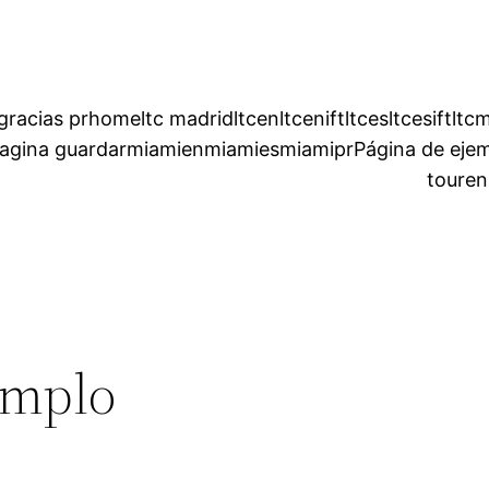
gracias pr
home
ltc madrid
ltcen
ltcenift
ltces
ltcesift
ltc
agina guardar
miamien
miamies
miamipr
Página de eje
touren
emplo