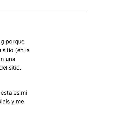
log porque
sitio (en la
on una
el sitio.
 esta es mi
ulais y me