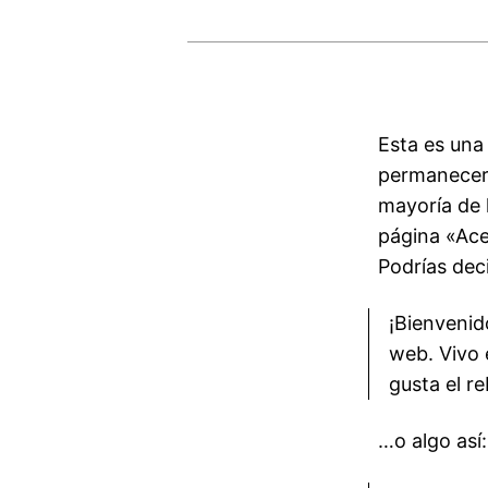
Esta es una
permanecerá
mayoría de 
página «Acer
Podrías deci
¡Bienvenid
web. Vivo 
gusta el re
…o algo así: