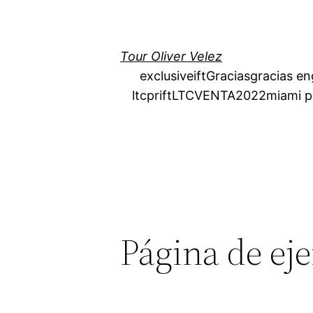
Skip
to
content
Tour Oliver Velez
exclusiveift
Gracias
gracias en
ltcprift
LTCVENTA2022
miami p
Página de ej